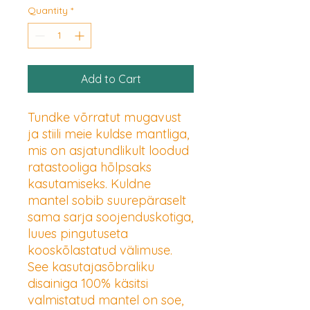
Quantity
*
Add to Cart
Tundke võrratut mugavust
ja stiili meie kuldse mantliga,
mis on asjatundlikult loodud
ratastooliga hõlpsaks
kasutamiseks. Kuldne
mantel sobib suurepäraselt
sama sarja soojenduskotiga,
luues pingutuseta
kooskõlastatud välimuse.
See kasutajasõbraliku
disainiga 100% käsitsi
valmistatud mantel on soe,